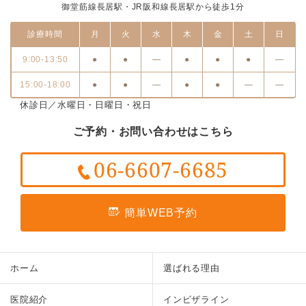
御堂筋線長居駅・JR阪和線長居駅から徒歩1分
診療時間
月
火
水
木
金
土
日
9:00-13:50
●
●
―
●
●
●
―
15:00-18:00
●
●
―
●
●
―
―
休診日／水曜日・日曜日・祝日
ご予約・お問い合わせはこちら
06-6607-6685
簡単WEB予約
ホーム
選ばれる理由
医院紹介
インビザライン