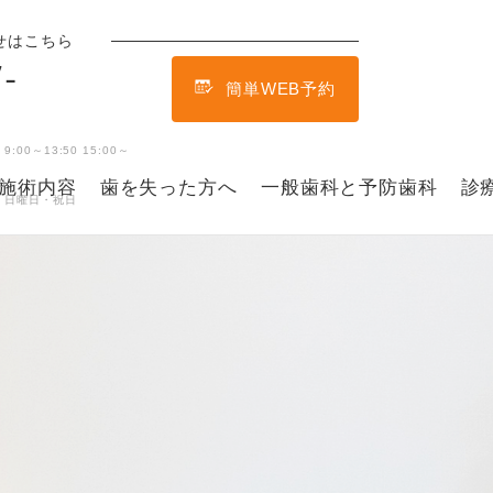
せはこちら
-
簡単WEB予約
00～13:50 15:00～
0
施術内容
歯を失った方へ
一般歯科と予防歯科
診
・日曜日・祝日