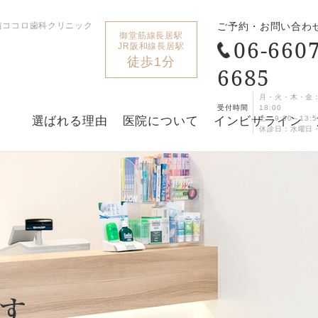
前ココロ歯科クリニック
ご予約・お問い合わ
御堂筋線長居駅
06-6607
JR阪和線長居駅
徒歩1分
6685
月・火・木・金：9:
受付時間
18:00
選ばれる理由
医院について
インビザライン
土：9:00～13:5
休診日：水曜日